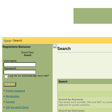
Home
/ Search
Registrierte Benutzer
Search
Good Day!
Guest
Username:
Password:
Log me on automatically next visit?
Search
»
Forgot password
»
Registration
Search by Keyword:
»
Contact
Use terms such as AND, OR and NOT to control 
wildcard for partial matches.
»
200 Keyword Cloud
Search by Username: