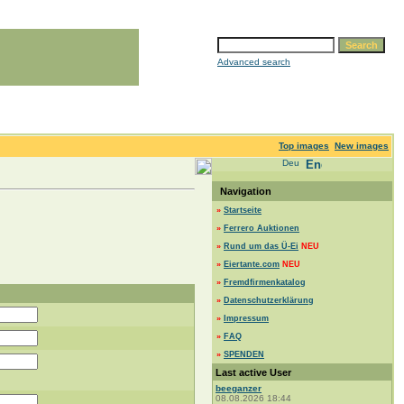
Advanced search
Top images
New images
Navigation
»
Startseite
»
Ferrero Auktionen
»
Rund um das Ü-Ei
NEU
»
Eiertante.com
NEU
»
Fremdfirmenkatalog
»
Datenschutzerklärung
»
Impressum
»
FAQ
»
SPENDEN
Last active User
beeganzer
08.08.2026 18:44