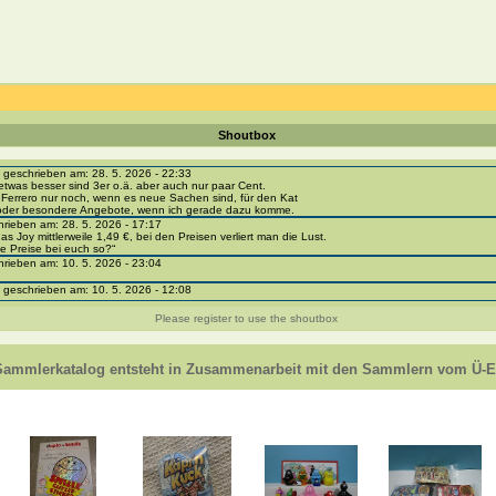
Shoutbox
eschrieben am: 28. 5. 2026 - 22:33
etwas besser sind 3er o.ä. aber auch nur paar Cent.
 Ferrero nur noch, wenn es neue Sachen sind, für den Kat
 oder besondere Angebote, wenn ich gerade dazu komme.
ieben am: 28. 5. 2026 - 17:17
as Joy mittlerweile 1,49 €, bei den Preisen verliert man die Lust.
e Preise bei euch so?“
ieben am: 10. 5. 2026 - 23:04
eschrieben am: 10. 5. 2026 - 12:08
i-portal-sammlerkatalog.de/categories.php?cat_id=1043
- BPZ obere Reihe
Please register to use the shoutbox
e zur Strafe die nächsten 3 Monate keine Ü-Eier bekommen ;))
ieben am: 8. 5. 2026 - 12:01
 VC307, 310, 318 und 326 habe ich keine BPZ
Sammlerkatalog entsteht in Zusammenarbeit mit den Sammlern vom Ü-Ei
e leider weggeworfen *grrrr* ;)
ieben am: 29. 4. 2026 - 18:04
ro-
e/einladung/4B72FED814DD42F481659307EF984D5033DD87A60AD94E1389FBB91B6F2859C
ieben am: 28. 4. 2026 - 21:49
t es mir auch ein
eschrieben am: 28. 4. 2026 - 21:01
in Erinnerung ... oder?
eschrieben am: 28. 4. 2026 - 20:59