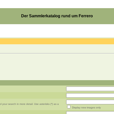
Der Sammlerkatalog rund um Ferrero
your search in more detail. Use asterisks (*) as a
Display new images only