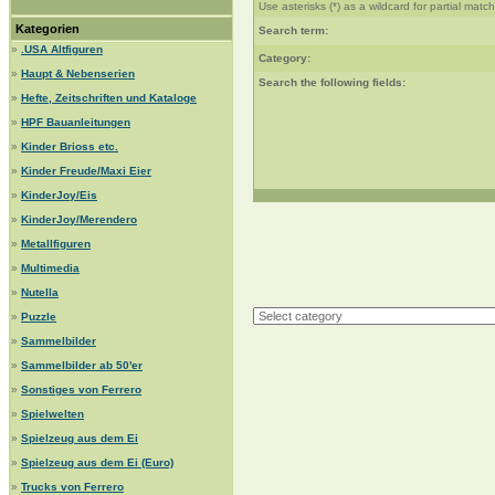
Use asterisks (*) as a wildcard for partial matc
Kategorien
Search term:
»
.USA Altfiguren
Category:
»
Haupt & Nebenserien
Search the following fields:
»
Hefte, Zeitschriften und Kataloge
»
HPF Bauanleitungen
»
Kinder Brioss etc.
»
Kinder Freude/Maxi Eier
»
KinderJoy/Eis
»
KinderJoy/Merendero
»
Metallfiguren
»
Multimedia
»
Nutella
»
Puzzle
»
Sammelbilder
»
Sammelbilder ab 50'er
»
Sonstiges von Ferrero
»
Spielwelten
»
Spielzeug aus dem Ei
»
Spielzeug aus dem Ei (Euro)
»
Trucks von Ferrero