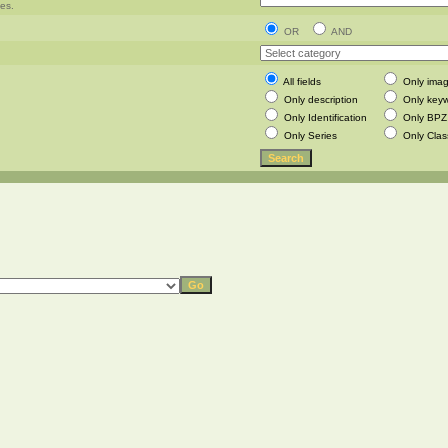
hes.
OR
AND
All fields
Only ima
Only description
Only key
Only Identification
Only BPZ
Only Series
Only Clas