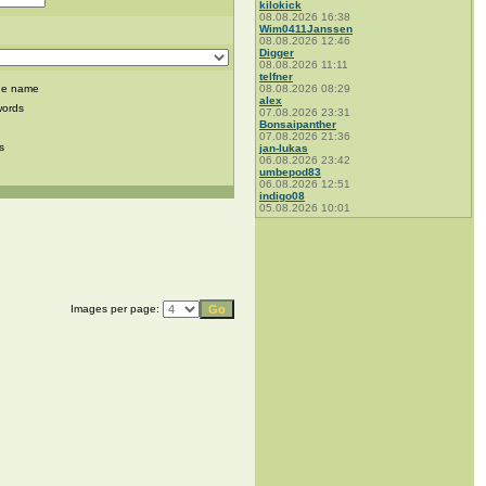
kilokick
08.08.2026 16:38
Wim0411Janssen
08.08.2026 12:46
Digger
08.08.2026 11:11
telfner
ge name
08.08.2026 08:29
alex
words
07.08.2026 23:31
Bonsaipanther
07.08.2026 21:36
s
jan-lukas
06.08.2026 23:42
umbepod83
06.08.2026 12:51
indigo08
05.08.2026 10:01
Images per page: