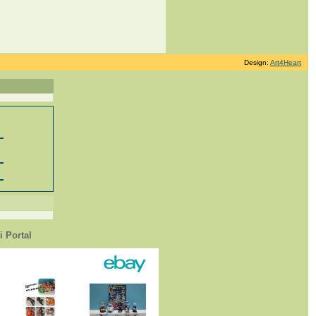
Design:
Art4Heart
 Portal
1