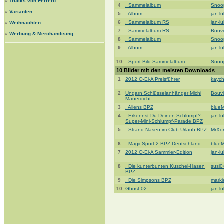
»
Trucks von Ferrero
4
. Sammelalbum
Snoo
»
Varianten
5
. Album
jan-l
6
. Sammelalbum RS
jan-l
»
Weihnachten
7
. Sammelalbum RS
Bouvi
»
Werbung & Merchandising
8
. Sammelalbum
Snoo
9
. Album
jan-l
10
. Sport Bild Sammelalbum
Snoo
10 Bilder mit den meisten Downloads
1
2012 O-Ei-A Preisführer
kaych
2
Ungarn Schlüsselanhänger Michi
Bouvi
Mauerdicht
3
. Aliens BPZ
blue
4
. Erkennst Du Deinen Schlumpf?
jan-l
Super-Mini-Schlumpf-Parade BPZ
5
. Strand-Nasen im Club-Urlaub BPZ
MrXo
6
. MagicSport 2 BPZ Deutschland
blue
7
2012 O-Ei-A Sammler-Edition
jan-l
8
. Die kunterbunten Kuschel-Hasen
susi0
BPZ
9
. Die Simpsons BPZ
mark
10
Ghost 02
jan-l