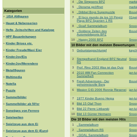
4
. Die Simpsons BPZ
mark
5
. Diorama geöffnet
mark
Kategorien
6
. Dribbel Boys Superpuzzle
Bouvi
»
.USA Altfiguren
7
. El loco mundo de los 10 Pingüi
01pe
Playa BPZ Spanien 1 RS
»
Haupt & Nebenserien
8
. Goal! Sammelalbum
Snoo
»
Hefte, Zeitschriften und Kataloge
9
. Goldene Zeiten des
Bouvi
Automobilsports BPZ
»
HPF Bauanleitungen
10
. Happy 2000 BPZ
Snoo
»
Kinder Brioss etc.
10 Bilder mit den meisten Bewertungen
»
Kinder Freude/Maxi Eier
1
Geburtstagsschlumpf
kaych
»
KinderJoy/Eis
2
Stempelhand England BPZ Neutral
Snoo
RS
»
KinderJoy/Merendero
3
Prof. Rino 2003 Was ist das Quiz
Bouvi
»
Metallfiguren
4
2010 WM Fan Connection
jan-l
Sammelheft
»
Multimedia
5
Fresh Adventures - Der
Bouvi
»
Nutella
geheimnisvolle Berg
6
Mission Ü-Ei 2006 Ronnie Riesenei
jan-l
»
Puzzle
»
Sammelbilder
7
19?? Kinder Bueno Herpa
jan-l
8
Bild 15 Olaf Thon
Snoo
»
Sammelbilder ab 50'er
9
Bild 22 Pierre Littbarski
jan-l
»
Sonstiges von Ferrero
10
Bild 13 Günter Hermann
Snoo
»
Spielwelten
Die 10 Bilder mit den meisten Hits
»
Spielzeug aus dem Ei
1
. Sammelalbum
Snoo
2
. Sammelalbum RS
Snoo
»
Spielzeug aus dem Ei (Euro)
3
. GOAL Sammelalbum
Snoo