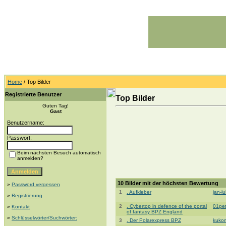
Home
/ Top Bilder
Registrierte Benutzer
Top Bilder
Guten Tag!
Gast
Benutzername:
Passwort:
Beim nächsten Besuch automatisch
anmelden?
10 Bilder mit der höchsten Bewertung
»
Password vergessen
1
. Aufkleber
jan-l
»
Registrierung
2
. Cybertop in defence of the portal
01pe
»
Kontakt
of fantasy BPZ England
»
Schlüsselwörter/Suchwörter:
3
. Der Polarexpress BPZ
kuko