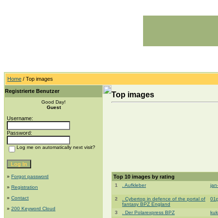
Home
/ Top images
Registrierte Benutzer
Top images
Good Day!
Guest
Username:
Password:
Log me on automatically next visit?
»
Forgot password
Top 10 images by rating
1
. Aufkleber
jan
»
Registration
»
Contact
2
. Cybertop in defence of the portal of
01p
fantasy BPZ England
»
200 Keyword Cloud
3
. Der Polarexpress BPZ
ku