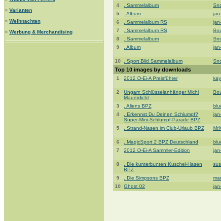
4
. Sammelalbum
Sn
»
Varianten
5
. Album
jan
»
Weihnachten
6
. Sammelalbum RS
jan
7
. Sammelalbum RS
Bou
»
Werbung & Merchandising
8
. Sammelalbum
Sn
9
. Album
jan
10
. Sport Bild Sammelalbum
Sn
Top 10 images by downloads
1
2012 O-Ei-A Preisführer
kay
2
Ungarn Schlüsselanhänger Michi
Bou
Mauerdicht
3
. Aliens BPZ
bl
4
. Erkennst Du Deinen Schlumpf?
jan
Super-Mini-Schlumpf-Parade BPZ
5
. Strand-Nasen im Club-Urlaub BPZ
Mr
6
. MagicSport 2 BPZ Deutschland
bl
7
2012 O-Ei-A Sammler-Edition
jan
8
. Die kunterbunten Kuschel-Hasen
sus
BPZ
9
. Die Simpsons BPZ
ma
10
Ghost 02
jan