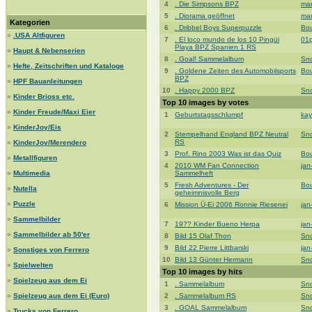
4
. Die Simpsons BPZ
ma
5
. Diorama geöffnet
ma
Kategorien
6
. Dribbel Boys Superpuzzle
Bou
»
.USA Altfiguren
7
. El loco mundo de los 10 Pingüi
01p
Playa BPZ Spanien 1 RS
»
Haupt & Nebenserien
8
. Goal! Sammelalbum
Sn
»
Hefte, Zeitschriften und Kataloge
9
. Goldene Zeiten des Automobilsports
Bou
BPZ
»
HPF Bauanleitungen
10
. Happy 2000 BPZ
Sn
»
Kinder Brioss etc.
Top 10 images by votes
»
Kinder Freude/Maxi Eier
1
Geburtstagsschlumpf
kay
»
KinderJoy/Eis
2
Stempelhand England BPZ Neutral
Sn
RS
»
KinderJoy/Merendero
3
Prof. Rino 2003 Was ist das Quiz
Bou
»
Metallfiguren
4
2010 WM Fan Connection
jan
»
Multimedia
Sammelheft
5
Fresh Adventures - Der
Bou
»
Nutella
geheimnisvolle Berg
»
Puzzle
6
Mission Ü-Ei 2006 Ronnie Riesenei
jan
»
Sammelbilder
7
19?? Kinder Bueno Herpa
jan
»
Sammelbilder ab 50'er
8
Bild 15 Olaf Thon
Sn
9
Bild 22 Pierre Littbarski
jan
»
Sonstiges von Ferrero
10
Bild 13 Günter Hermann
Sn
»
Spielwelten
Top 10 images by hits
»
Spielzeug aus dem Ei
1
. Sammelalbum
Sn
»
Spielzeug aus dem Ei (Euro)
2
. Sammelalbum RS
Sn
3
. GOAL Sammelalbum
Sn
»
Trucks von Ferrero