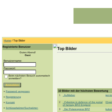
Home
/ Top Bilder
Registrierte Benutzer
Top Bilder
Guten Abend!
Gast
Benutzername:
Passwort:
Beim nächsten Besuch automatisch
anmelden?
10 Bilder mit der höchsten Bewertung
»
Password vergessen
1
. Aufkleber
jan-l
»
Registrierung
2
. Cybertop in defence of the portal
01pe
»
Kontakt
of fantasy BPZ England
»
Schlüsselwörter/Suchwörter:
3
. Der Polarexpress BPZ
kuko