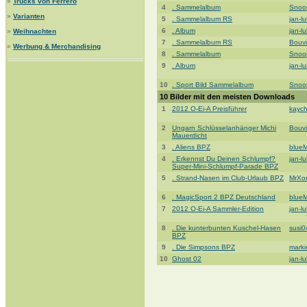
»
Trucks von Ferrero
4
. Sammelalbum
Snoo
»
Varianten
5
. Sammelalbum RS
jan-l
6
. Album
jan-l
»
Weihnachten
7
. Sammelalbum RS
Bouvi
»
Werbung & Merchandising
8
. Sammelalbum
Snoo
9
. Album
jan-l
10
. Sport Bild Sammelalbum
Snoo
10 Bilder mit den meisten Downloads
1
2012 O-Ei-A Preisführer
kaych
2
Ungarn Schlüsselanhänger Michi
Bouvi
Mauerdicht
3
. Aliens BPZ
blue
4
. Erkennst Du Deinen Schlumpf?
jan-l
Super-Mini-Schlumpf-Parade BPZ
5
. Strand-Nasen im Club-Urlaub BPZ
MrXo
6
. MagicSport 2 BPZ Deutschland
blue
7
2012 O-Ei-A Sammler-Edition
jan-l
8
. Die kunterbunten Kuschel-Hasen
susi0
BPZ
9
. Die Simpsons BPZ
mark
10
Ghost 02
jan-l