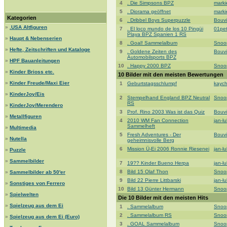
4
. Die Simpsons BPZ
mark
5
. Diorama geöffnet
mark
Kategorien
6
. Dribbel Boys Superpuzzle
Bouvi
»
.USA Altfiguren
7
. El loco mundo de los 10 Pingüi
01pe
Playa BPZ Spanien 1 RS
»
Haupt & Nebenserien
8
. Goal! Sammelalbum
Snoo
»
Hefte, Zeitschriften und Kataloge
9
. Goldene Zeiten des
Bouvi
Automobilsports BPZ
»
HPF Bauanleitungen
10
. Happy 2000 BPZ
Snoo
»
Kinder Brioss etc.
10 Bilder mit den meisten Bewertungen
»
Kinder Freude/Maxi Eier
1
Geburtstagsschlumpf
kaych
»
KinderJoy/Eis
2
Stempelhand England BPZ Neutral
Snoo
RS
»
KinderJoy/Merendero
3
Prof. Rino 2003 Was ist das Quiz
Bouvi
»
Metallfiguren
4
2010 WM Fan Connection
jan-l
Sammelheft
»
Multimedia
5
Fresh Adventures - Der
Bouvi
»
Nutella
geheimnisvolle Berg
6
Mission Ü-Ei 2006 Ronnie Riesenei
jan-l
»
Puzzle
»
Sammelbilder
7
19?? Kinder Bueno Herpa
jan-l
8
Bild 15 Olaf Thon
Snoo
»
Sammelbilder ab 50'er
9
Bild 22 Pierre Littbarski
jan-l
»
Sonstiges von Ferrero
10
Bild 13 Günter Hermann
Snoo
»
Spielwelten
Die 10 Bilder mit den meisten Hits
»
Spielzeug aus dem Ei
1
. Sammelalbum
Snoo
2
. Sammelalbum RS
Snoo
»
Spielzeug aus dem Ei (Euro)
3
. GOAL Sammelalbum
Snoo